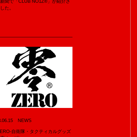
新聞で「CLUB NO1Z®」が紹介さ
衛隊
BRING BRING®
BLACK SLAM™
ました。
M®
VENT PANIQUE®
GOODS / CUSTOM
2021.02.04
NEWS
ギフト・ショー(2/3~2/5)に出展
します！今回のゲストは…！
.06.15
NEWS
塚3-2-15 ベルプラザ第2ビル3階
ZERO-自衛隊・タクティカルグッズ