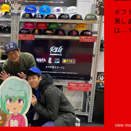
ギフト
展し
は…
view mo