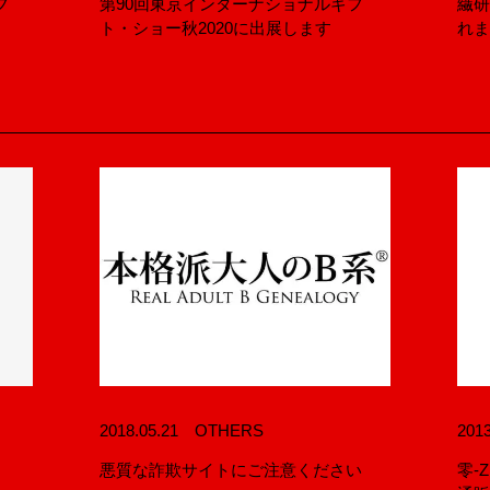
フ
第90回東京インターナショナルギフ
繊研
零 ZERO®×自
ト・ショー秋2020に出展します
れ
WEEKIN DENI
S
NEWS
Y
ACCESS
〒151-0073
T
2018.05.21
OTHERS
2013
東京都渋谷区笹
悪質な詐欺サイトにご注意ください
零-
GOOGLE MAP