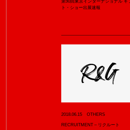
第90回東京インターナショナル ギ
ト・ショー出展速報
ABOUT U
COMPAN
NEWS
CONTAC
2018.06.15
OTHERS
RECRUITMENT – リクルート