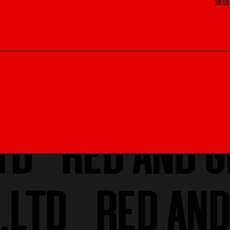
通
ll right reserved.