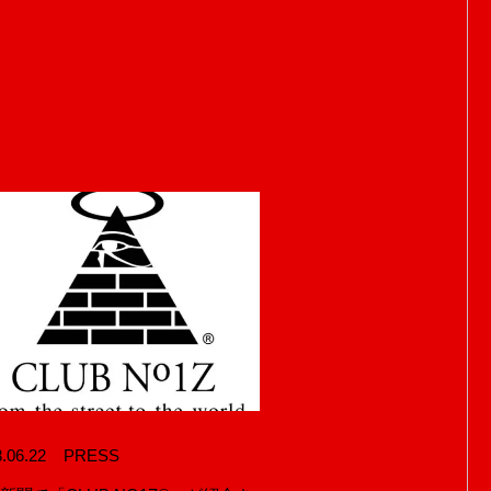
.06.22
PRESS
®
CLUB NO1Z®
ACE FLAG®